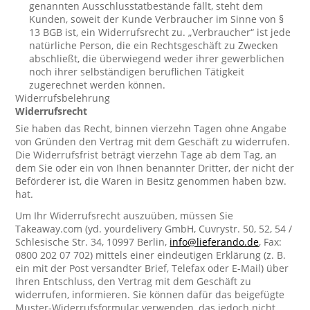
genannten Ausschlusstatbestände fällt, steht dem
Kunden, soweit der Kunde Verbraucher im Sinne von §
13 BGB ist, ein Widerrufsrecht zu. „Verbraucher“ ist jede
natürliche Person, die ein Rechtsgeschäft zu Zwecken
abschließt, die überwiegend weder ihrer gewerblichen
noch ihrer selbständigen beruflichen Tätigkeit
zugerechnet werden können.
Widerrufsbelehrung
Widerrufsrecht
Sie haben das Recht, binnen vierzehn Tagen ohne Angabe
von Gründen den Vertrag mit dem Geschäft zu widerrufen.
Die Widerrufsfrist beträgt vierzehn Tage ab dem Tag, an
dem Sie oder ein von Ihnen benannter Dritter, der nicht der
Beförderer ist, die Waren in Besitz genommen haben bzw.
hat.
Um Ihr Widerrufsrecht auszuüben, müssen Sie
Takeaway.com (yd. yourdelivery GmbH, Cuvrystr. 50, 52, 54 /
Schlesische Str. 34, 10997 Berlin,
info@lieferando.de
, Fax:
0800 202 07 702) mittels einer eindeutigen Erklärung (z. B.
ein mit der Post versandter Brief, Telefax oder E-Mail) über
Ihren Entschluss, den Vertrag mit dem Geschäft zu
widerrufen, informieren. Sie können dafür das beigefügte
Muster-Widerrufsformular verwenden, das jedoch nicht