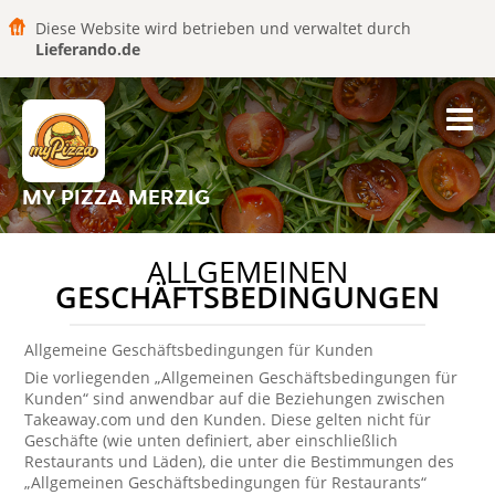
Diese Website wird betrieben und verwaltet durch
Lieferando.de
MY PIZZA MERZIG
ALLGEMEINEN
GESCHÄFTSBEDINGUNGEN
Allgemeine Geschäftsbedingungen für Kunden
Die vorliegenden „Allgemeinen Geschäftsbedingungen für
Kunden“ sind anwendbar auf die Beziehungen zwischen
Takeaway.com und den Kunden. Diese gelten nicht für
Geschäfte (wie unten definiert, aber einschließlich
Restaurants und Läden), die unter die Bestimmungen des
„Allgemeinen Geschäftsbedingungen für Restaurants“